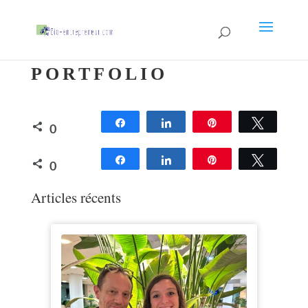
PORTFOLIO
Partagez
Partagez
Épingle
Tweetez
0
PARTAGES
Partagez
Partagez
Épingle
Tweetez
0
Articles récents
PARTAGES