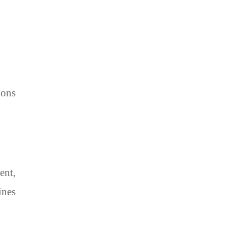
bons
ent,
ines