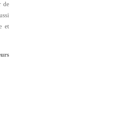
r de
ussi
e et
eurs
S