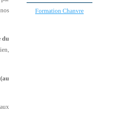
 nos
Formation Chanvre
e du
ien,
 (au
naux