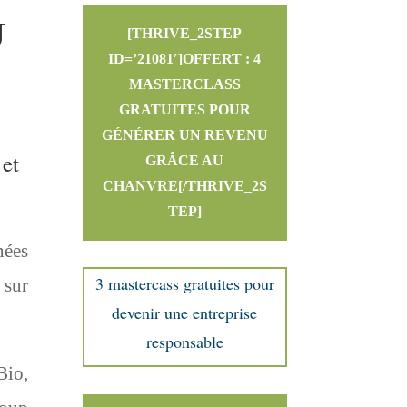
U
[THRIVE_2STEP
ID=’21081′]OFFERT : 4
MASTERCLASS
GRATUITES POUR
GÉNÉRER UN REVENU
 et
GRÂCE AU
CHANVRE[/THRIVE_2S
TEP]
nées
3 mastercass gratuites pour
 sur
devenir une entreprise
responsable
Bio,