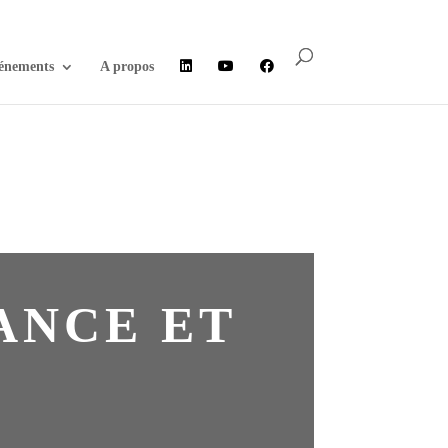
énements
A propos
RANCE ET