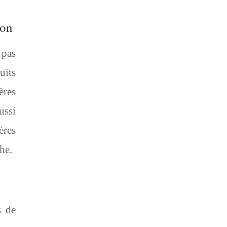
ion
 pas
uits
ères
ussi
ères
he.
s de